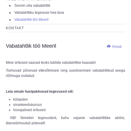
Soovin olla vabatahtlik
Vabatahtliku tegevuse hea tava
Vabatahtlik töö Meeril
KONTAKT
Vabatahtlik töö Meeril
Prindi
Meie üritused saavad teoks tublide vabatahtlike kaasabil.
Toimuvad põnevad ettevõtmised ning uued/senised vabatahtlikud seega
rõõmuga oodatud.
Leia omale huvipakkuvad tegevused siit:
külapäev
sissekeedukursus
hooajalised üritused
NB! Nimekiri tegevustest, kuhu vajame vabatahtlikke abilisi,
täieneb/muutub pidevalt!