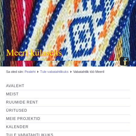
Meeri külaselts
Sa oled siin:
Pealeht
Tule vabatahtlikuks
Vabatahtlik töö Meeril
AVALEHT
MEIST
RUUMIDE RENT
ÜRITUSED
MEIE PROJEKTID
KALENDER
TULE VABATAHTLIKUKS